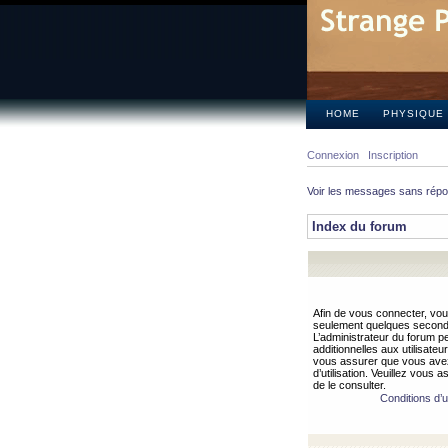
HOME
PHYSIQUE
Connexion
Inscription
Voir les messages sans rép
Index du forum
Afin de vous connecter, vous
seulement quelques secondes
L’administrateur du forum 
additionnelles aux utilisateu
vous assurer que vous avez
d’utilisation. Veuillez vous 
de le consulter.
Conditions d’ut