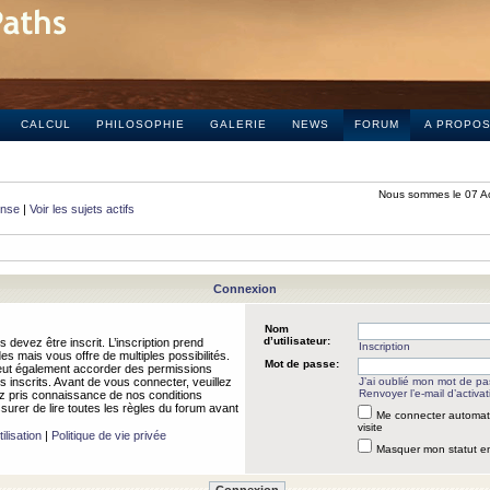
CALCUL
PHILOSOPHIE
GALERIE
NEWS
FORUM
A PROPO
Nous sommes le 07 A
onse
|
Voir les sujets actifs
Connexion
Nom
d’utilisateur:
 devez être inscrit. L’inscription prend
Inscription
 mais vous offre de multiples possibilités.
Mot de passe:
peut également accorder des permissions
rs inscrits. Avant de vous connecter, veuillez
J’ai oublié mon mot de p
Renvoyer l’e-mail d’activat
 pris connaissance de nos conditions
assurer de lire toutes les règles du forum avant
Me connecter automat
visite
ilisation
|
Politique de vie privée
Masquer mon statut en