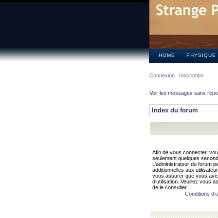
HOME
PHYSIQUE
Connexion
Inscription
Voir les messages sans rép
Index du forum
Afin de vous connecter, vous
seulement quelques secondes
L’administrateur du forum 
additionnelles aux utilisateu
vous assurer que vous avez
d’utilisation. Veuillez vous 
de le consulter.
Conditions d’ut