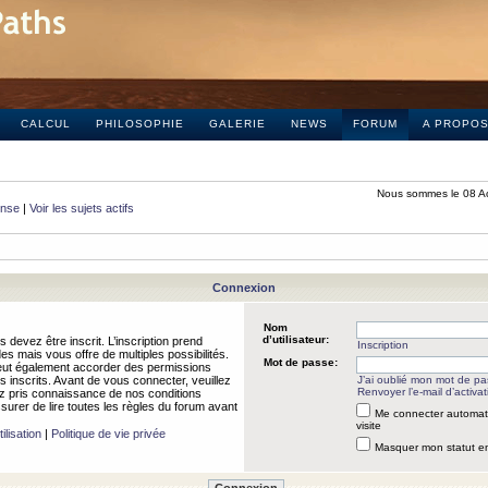
CALCUL
PHILOSOPHIE
GALERIE
NEWS
FORUM
A PROPO
Nous sommes le 08 A
onse
|
Voir les sujets actifs
Connexion
Nom
d’utilisateur:
 devez être inscrit. L’inscription prend
Inscription
 mais vous offre de multiples possibilités.
Mot de passe:
peut également accorder des permissions
rs inscrits. Avant de vous connecter, veuillez
J’ai oublié mon mot de p
Renvoyer l’e-mail d’activat
 pris connaissance de nos conditions
assurer de lire toutes les règles du forum avant
Me connecter automat
visite
ilisation
|
Politique de vie privée
Masquer mon statut en