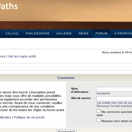
CALCUL
PHILOSOPHIE
GALERIE
NEWS
FORUM
A PROPO
Nous sommes le 09 A
onse
|
Voir les sujets actifs
Connexion
Nom
d’utilisateur:
 devez être inscrit. L’inscription prend
Inscription
 mais vous offre de multiples possibilités.
Mot de passe:
peut également accorder des permissions
rs inscrits. Avant de vous connecter, veuillez
J’ai oublié mon mot de p
Renvoyer l’e-mail d’activat
 pris connaissance de nos conditions
assurer de lire toutes les règles du forum avant
Me connecter automat
visite
ilisation
|
Politique de vie privée
Masquer mon statut en