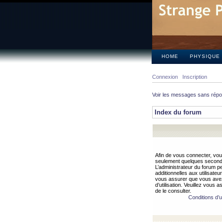
HOME
PHYSIQUE
Connexion
Inscription
Voir les messages sans rép
Index du forum
Afin de vous connecter, vous
seulement quelques secondes
L’administrateur du forum 
additionnelles aux utilisateu
vous assurer que vous avez
d’utilisation. Veuillez vous 
de le consulter.
Conditions d’ut