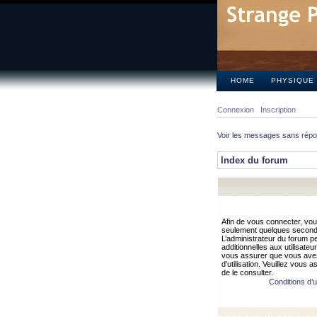
HOME
PHYSIQUE
Connexion
Inscription
Voir les messages sans rép
Index du forum
Afin de vous connecter, vous
seulement quelques secondes
L’administrateur du forum 
additionnelles aux utilisateu
vous assurer que vous avez
d’utilisation. Veuillez vous 
de le consulter.
Conditions d’ut