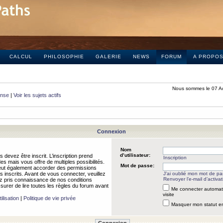
CALCUL
PHILOSOPHIE
GALERIE
NEWS
FORUM
A PROPO
Nous sommes le 07 A
onse
|
Voir les sujets actifs
Connexion
Nom
d’utilisateur:
 devez être inscrit. L’inscription prend
Inscription
 mais vous offre de multiples possibilités.
Mot de passe:
peut également accorder des permissions
rs inscrits. Avant de vous connecter, veuillez
J’ai oublié mon mot de p
Renvoyer l’e-mail d’activat
 pris connaissance de nos conditions
assurer de lire toutes les règles du forum avant
Me connecter automat
visite
ilisation
|
Politique de vie privée
Masquer mon statut en