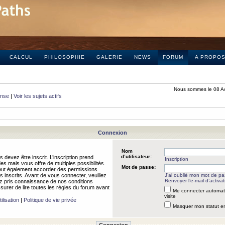
CALCUL
PHILOSOPHIE
GALERIE
NEWS
FORUM
A PROPO
Nous sommes le 08 A
onse
|
Voir les sujets actifs
Connexion
Nom
d’utilisateur:
 devez être inscrit. L’inscription prend
Inscription
 mais vous offre de multiples possibilités.
Mot de passe:
peut également accorder des permissions
rs inscrits. Avant de vous connecter, veuillez
J’ai oublié mon mot de p
Renvoyer l’e-mail d’activat
 pris connaissance de nos conditions
assurer de lire toutes les règles du forum avant
Me connecter automat
visite
ilisation
|
Politique de vie privée
Masquer mon statut en