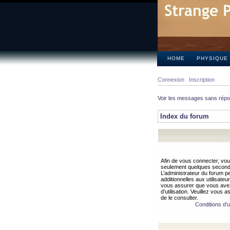
HOME
PHYSIQUE
Connexion
Inscription
Voir les messages sans rép
Index du forum
Afin de vous connecter, vous
seulement quelques secondes
L’administrateur du forum 
additionnelles aux utilisateu
vous assurer que vous avez
d’utilisation. Veuillez vous 
de le consulter.
Conditions d’ut