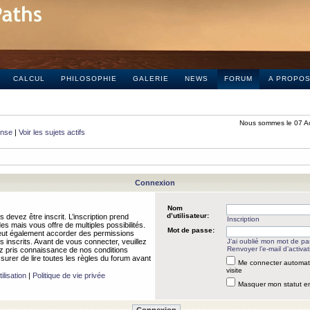
CALCUL
PHILOSOPHIE
GALERIE
NEWS
FORUM
A PROPO
Nous sommes le 07 A
onse
|
Voir les sujets actifs
Connexion
Nom
d’utilisateur:
 devez être inscrit. L’inscription prend
Inscription
 mais vous offre de multiples possibilités.
Mot de passe:
peut également accorder des permissions
rs inscrits. Avant de vous connecter, veuillez
J’ai oublié mon mot de p
Renvoyer l’e-mail d’activat
 pris connaissance de nos conditions
assurer de lire toutes les règles du forum avant
Me connecter automat
visite
ilisation
|
Politique de vie privée
Masquer mon statut en