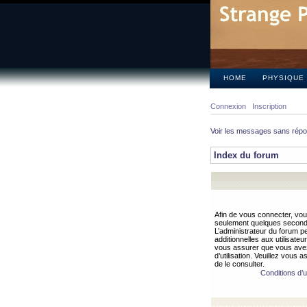
HOME
PHYSIQUE
Connexion
Inscription
Voir les messages sans rép
Index du forum
Afin de vous connecter, vous
seulement quelques secondes
L’administrateur du forum 
additionnelles aux utilisateu
vous assurer que vous avez
d’utilisation. Veuillez vous 
de le consulter.
Conditions d’ut