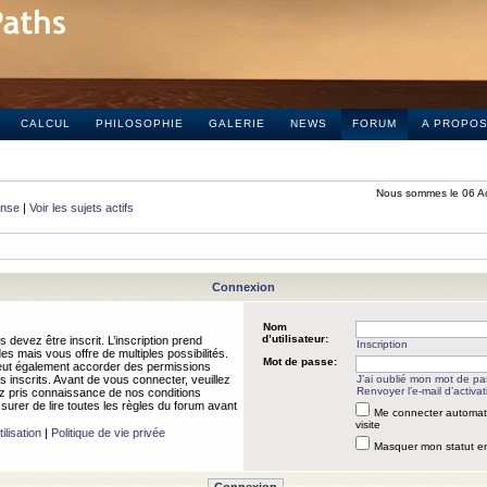
CALCUL
PHILOSOPHIE
GALERIE
NEWS
FORUM
A PROPO
Nous sommes le 06 A
onse
|
Voir les sujets actifs
Connexion
Nom
d’utilisateur:
 devez être inscrit. L’inscription prend
Inscription
 mais vous offre de multiples possibilités.
Mot de passe:
peut également accorder des permissions
rs inscrits. Avant de vous connecter, veuillez
J’ai oublié mon mot de p
Renvoyer l’e-mail d’activat
 pris connaissance de nos conditions
assurer de lire toutes les règles du forum avant
Me connecter automat
visite
ilisation
|
Politique de vie privée
Masquer mon statut en