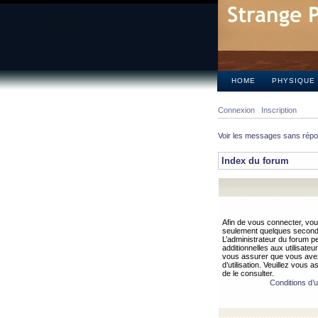
HOME
PHYSIQUE
Connexion
Inscription
Voir les messages sans rép
Index du forum
Afin de vous connecter, vous
seulement quelques secondes
L’administrateur du forum 
additionnelles aux utilisateu
vous assurer que vous avez
d’utilisation. Veuillez vous 
de le consulter.
Conditions d’ut