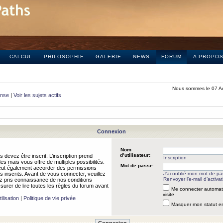
CALCUL
PHILOSOPHIE
GALERIE
NEWS
FORUM
A PROPO
Nous sommes le 07 A
onse
|
Voir les sujets actifs
Connexion
Nom
d’utilisateur:
 devez être inscrit. L’inscription prend
Inscription
 mais vous offre de multiples possibilités.
Mot de passe:
peut également accorder des permissions
rs inscrits. Avant de vous connecter, veuillez
J’ai oublié mon mot de p
Renvoyer l’e-mail d’activat
 pris connaissance de nos conditions
assurer de lire toutes les règles du forum avant
Me connecter automat
visite
ilisation
|
Politique de vie privée
Masquer mon statut en