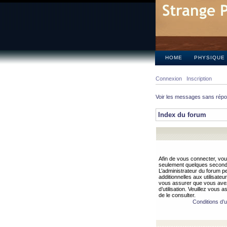
HOME
PHYSIQUE
Connexion
Inscription
Voir les messages sans rép
Index du forum
Afin de vous connecter, vous
seulement quelques secondes
L’administrateur du forum 
additionnelles aux utilisateu
vous assurer que vous avez
d’utilisation. Veuillez vous 
de le consulter.
Conditions d’ut