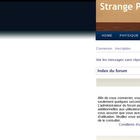
HOME
PHYSIQUE
Connexion
Inscription
Voir les messages sans rép
Index du forum
Afin de vous connecter, vous
seulement quelques secondes
L’administrateur du forum 
additionnelles aux utilisateu
vous assurer que vous avez
d’utilisation. Veuillez vous 
de le consulter.
Conditions d’ut