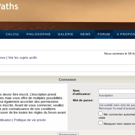
CALCUL
PHILOSOPHIE
GALERIE
NEWS
FORUM
A PROPO
Nous sommes le 08 A
onse
|
Voir les sujets actifs
Connexion
Nom
d’utilisateur:
 devez être inscrit. L’inscription prend
Inscription
 mais vous offre de multiples possibilités.
Mot de passe:
peut également accorder des permissions
rs inscrits. Avant de vous connecter, veuillez
J’ai oublié mon mot de p
Renvoyer l’e-mail d’activat
 pris connaissance de nos conditions
assurer de lire toutes les règles du forum avant
Me connecter automat
visite
ilisation
|
Politique de vie privée
Masquer mon statut en