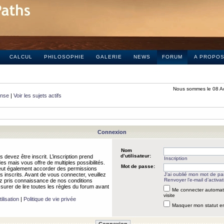
CALCUL
PHILOSOPHIE
GALERIE
NEWS
FORUM
A PROPO
Nous sommes le 08 A
onse
|
Voir les sujets actifs
Connexion
Nom
d’utilisateur:
 devez être inscrit. L’inscription prend
Inscription
 mais vous offre de multiples possibilités.
Mot de passe:
peut également accorder des permissions
rs inscrits. Avant de vous connecter, veuillez
J’ai oublié mon mot de p
Renvoyer l’e-mail d’activat
 pris connaissance de nos conditions
assurer de lire toutes les règles du forum avant
Me connecter automat
visite
ilisation
|
Politique de vie privée
Masquer mon statut en