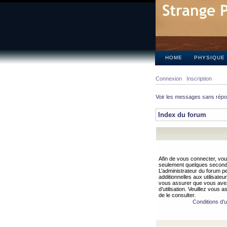
HOME
PHYSIQUE
Connexion
Inscription
Voir les messages sans rép
Index du forum
Afin de vous connecter, vous
seulement quelques secondes
L’administrateur du forum 
additionnelles aux utilisateu
vous assurer que vous avez
d’utilisation. Veuillez vous 
de le consulter.
Conditions d’ut