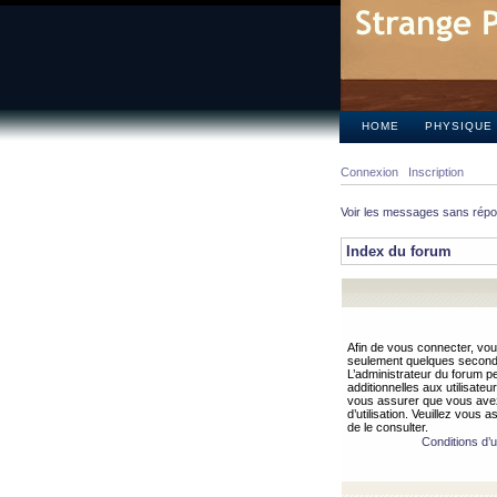
HOME
PHYSIQUE
Connexion
Inscription
Voir les messages sans rép
Index du forum
Afin de vous connecter, vous
seulement quelques secondes
L’administrateur du forum 
additionnelles aux utilisateu
vous assurer que vous avez
d’utilisation. Veuillez vous 
de le consulter.
Conditions d’ut