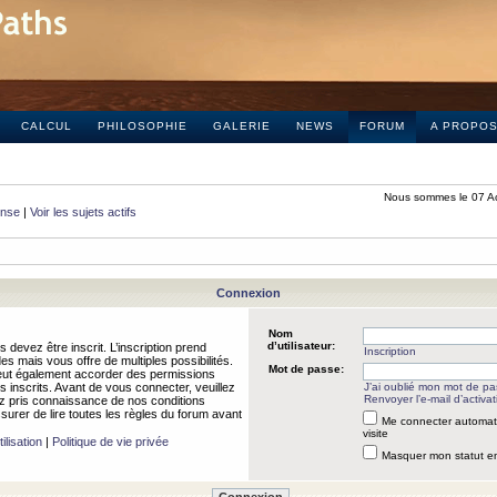
CALCUL
PHILOSOPHIE
GALERIE
NEWS
FORUM
A PROPO
Nous sommes le 07 A
onse
|
Voir les sujets actifs
Connexion
Nom
d’utilisateur:
 devez être inscrit. L’inscription prend
Inscription
 mais vous offre de multiples possibilités.
Mot de passe:
peut également accorder des permissions
rs inscrits. Avant de vous connecter, veuillez
J’ai oublié mon mot de p
Renvoyer l’e-mail d’activat
 pris connaissance de nos conditions
assurer de lire toutes les règles du forum avant
Me connecter automat
visite
ilisation
|
Politique de vie privée
Masquer mon statut en