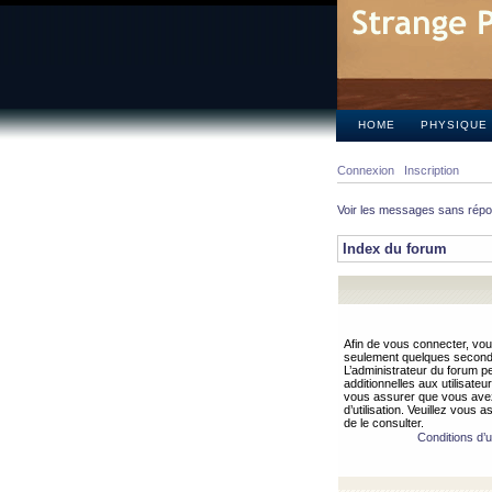
HOME
PHYSIQUE
Connexion
Inscription
Voir les messages sans rép
Index du forum
Afin de vous connecter, vous
seulement quelques secondes
L’administrateur du forum 
additionnelles aux utilisateu
vous assurer que vous avez
d’utilisation. Veuillez vous 
de le consulter.
Conditions d’ut