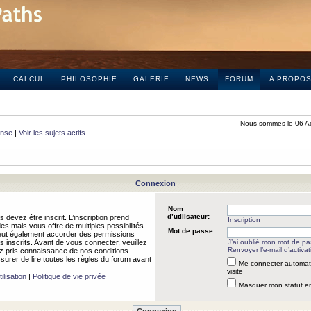
CALCUL
PHILOSOPHIE
GALERIE
NEWS
FORUM
A PROPO
Nous sommes le 06 A
onse
|
Voir les sujets actifs
Connexion
Nom
d’utilisateur:
 devez être inscrit. L’inscription prend
Inscription
 mais vous offre de multiples possibilités.
Mot de passe:
peut également accorder des permissions
rs inscrits. Avant de vous connecter, veuillez
J’ai oublié mon mot de p
Renvoyer l’e-mail d’activat
 pris connaissance de nos conditions
assurer de lire toutes les règles du forum avant
Me connecter automat
visite
ilisation
|
Politique de vie privée
Masquer mon statut en