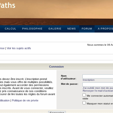
CALCUL
PHILOSOPHIE
GALERIE
NEWS
FORUM
A PROPO
Nous sommes le 06 A
onse
|
Voir les sujets actifs
Connexion
Nom
d’utilisateur:
 devez être inscrit. L’inscription prend
Inscription
 mais vous offre de multiples possibilités.
Mot de passe:
peut également accorder des permissions
rs inscrits. Avant de vous connecter, veuillez
J’ai oublié mon mot de p
Renvoyer l’e-mail d’activat
 pris connaissance de nos conditions
assurer de lire toutes les règles du forum avant
Me connecter automat
visite
ilisation
|
Politique de vie privée
Masquer mon statut en