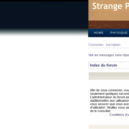
HOME
PHYSIQUE
Connexion
Inscription
Voir les messages sans rép
Index du forum
Afin de vous connecter, vous
seulement quelques secondes
L’administrateur du forum 
additionnelles aux utilisateu
vous assurer que vous avez
d’utilisation. Veuillez vous 
de le consulter.
Conditions d’ut