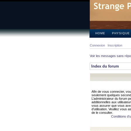
HOME
PHYSIQUE
Connexion
Inscription
Voir les messages sans rép
Index du forum
Afin de vous connecter, vous
seulement quelques secondes
L’administrateur du forum 
additionnelles aux utilisateu
vous assurer que vous avez
d’utilisation. Veuillez vous 
de le consulter.
Conditions d’ut