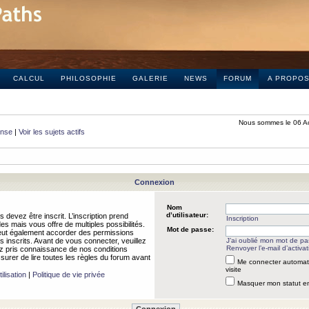
CALCUL
PHILOSOPHIE
GALERIE
NEWS
FORUM
A PROPO
Nous sommes le 06 A
onse
|
Voir les sujets actifs
Connexion
Nom
d’utilisateur:
 devez être inscrit. L’inscription prend
Inscription
 mais vous offre de multiples possibilités.
Mot de passe:
peut également accorder des permissions
rs inscrits. Avant de vous connecter, veuillez
J’ai oublié mon mot de p
Renvoyer l’e-mail d’activat
 pris connaissance de nos conditions
assurer de lire toutes les règles du forum avant
Me connecter automat
visite
ilisation
|
Politique de vie privée
Masquer mon statut en