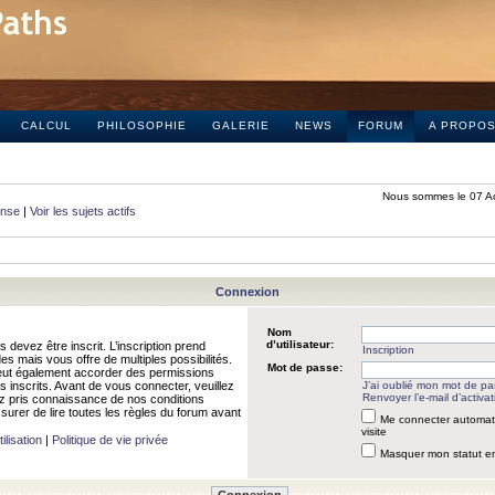
CALCUL
PHILOSOPHIE
GALERIE
NEWS
FORUM
A PROPO
Nous sommes le 07 A
onse
|
Voir les sujets actifs
Connexion
Nom
d’utilisateur:
 devez être inscrit. L’inscription prend
Inscription
 mais vous offre de multiples possibilités.
Mot de passe:
peut également accorder des permissions
rs inscrits. Avant de vous connecter, veuillez
J’ai oublié mon mot de p
Renvoyer l’e-mail d’activat
 pris connaissance de nos conditions
assurer de lire toutes les règles du forum avant
Me connecter automat
visite
ilisation
|
Politique de vie privée
Masquer mon statut en