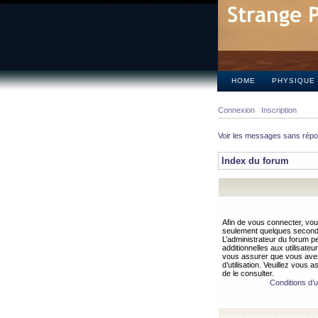
HOME
PHYSIQUE
Connexion
Inscription
Voir les messages sans rép
Index du forum
Afin de vous connecter, vous
seulement quelques secondes
L’administrateur du forum 
additionnelles aux utilisateu
vous assurer que vous avez
d’utilisation. Veuillez vous 
de le consulter.
Conditions d’ut