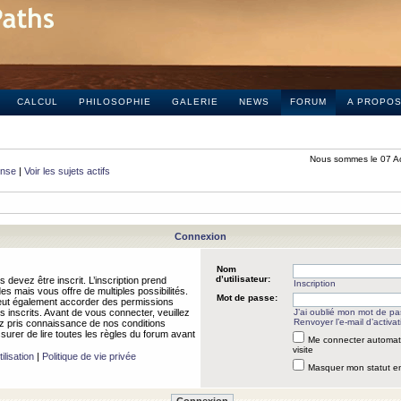
CALCUL
PHILOSOPHIE
GALERIE
NEWS
FORUM
A PROPO
Nous sommes le 07 A
onse
|
Voir les sujets actifs
Connexion
Nom
d’utilisateur:
 devez être inscrit. L’inscription prend
Inscription
 mais vous offre de multiples possibilités.
Mot de passe:
peut également accorder des permissions
rs inscrits. Avant de vous connecter, veuillez
J’ai oublié mon mot de p
Renvoyer l’e-mail d’activat
 pris connaissance de nos conditions
assurer de lire toutes les règles du forum avant
Me connecter automat
visite
ilisation
|
Politique de vie privée
Masquer mon statut en