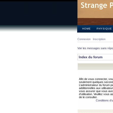
HOME
PHYSIQUE
Connexion
Inscription
Voir les messages sans rép
Index du forum
Afin de vous connecter, vous
seulement quelques secondes
L’administrateur du forum 
additionnelles aux utilisateu
vous assurer que vous avez
d’utilisation. Veuillez vous 
de le consulter.
Conditions d’ut