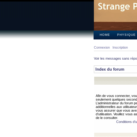
HOME
PHYSIQUE
Connexion
Inscription
Voir les messages sans rép
Index du forum
Afin de vous connecter, vous
seulement quelques secondes
L’administrateur du forum 
additionnelles aux utilisateu
vous assurer que vous avez
d’utilisation. Veuillez vous 
de le consulter.
Conditions d’ut