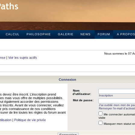
CALCUL
PHILOSOPHIE
GALERIE
NEWS
FORUM
A PROPO
Nous sommes le 07 A
onse
|
Voir les sujets actifs
Connexion
Nom
d’utilisateur:
 devez être inscrit. L’inscription prend
Inscription
 mais vous offre de multiples possibilités.
Mot de passe:
peut également accorder des permissions
rs inscrits. Avant de vous connecter, veuillez
J’ai oublié mon mot de p
Renvoyer l’e-mail d’activat
 pris connaissance de nos conditions
assurer de lire toutes les règles du forum avant
Me connecter automat
visite
ilisation
|
Politique de vie privée
Masquer mon statut en