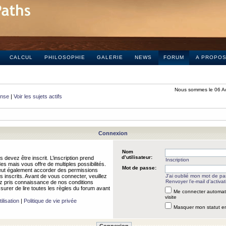
CALCUL
PHILOSOPHIE
GALERIE
NEWS
FORUM
A PROPO
Nous sommes le 06 A
onse
|
Voir les sujets actifs
Connexion
Nom
d’utilisateur:
 devez être inscrit. L’inscription prend
Inscription
 mais vous offre de multiples possibilités.
Mot de passe:
peut également accorder des permissions
rs inscrits. Avant de vous connecter, veuillez
J’ai oublié mon mot de p
Renvoyer l’e-mail d’activat
 pris connaissance de nos conditions
assurer de lire toutes les règles du forum avant
Me connecter automat
visite
ilisation
|
Politique de vie privée
Masquer mon statut en