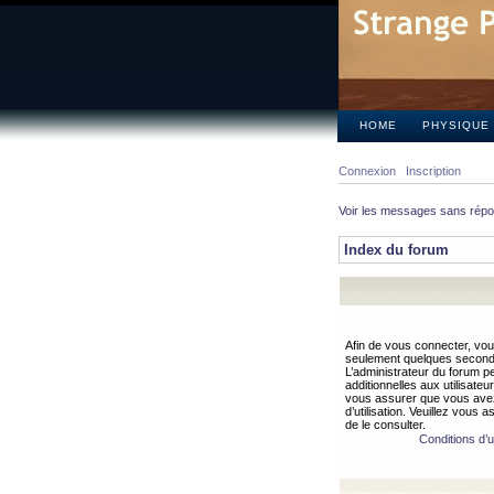
HOME
PHYSIQUE
Connexion
Inscription
Voir les messages sans rép
Index du forum
Afin de vous connecter, vous
seulement quelques secondes
L’administrateur du forum 
additionnelles aux utilisateu
vous assurer que vous avez
d’utilisation. Veuillez vous 
de le consulter.
Conditions d’ut