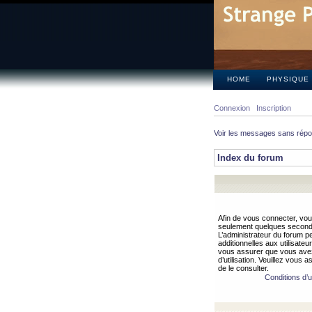
HOME
PHYSIQUE
Connexion
Inscription
Voir les messages sans rép
Index du forum
Afin de vous connecter, vous
seulement quelques secondes
L’administrateur du forum 
additionnelles aux utilisateu
vous assurer que vous avez
d’utilisation. Veuillez vous 
de le consulter.
Conditions d’ut