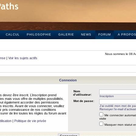
CALCUL
PHILOSOPHIE
GALERIE
NEWS
FORUM
A PROPO
Nous sommes le 08 A
onse
|
Voir les sujets actifs
Connexion
Nom
d’utilisateur:
 devez être inscrit. L’inscription prend
Inscription
 mais vous offre de multiples possibilités.
Mot de passe:
peut également accorder des permissions
rs inscrits. Avant de vous connecter, veuillez
J’ai oublié mon mot de p
Renvoyer l’e-mail d’activat
 pris connaissance de nos conditions
assurer de lire toutes les règles du forum avant
Me connecter automat
visite
ilisation
|
Politique de vie privée
Masquer mon statut en