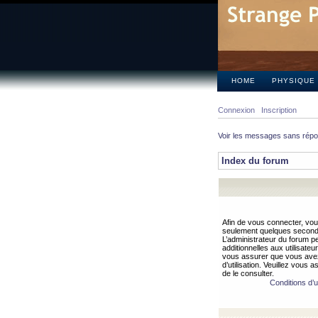
HOME
PHYSIQUE
Connexion
Inscription
Voir les messages sans rép
Index du forum
Afin de vous connecter, vous
seulement quelques secondes
L’administrateur du forum 
additionnelles aux utilisateu
vous assurer que vous avez
d’utilisation. Veuillez vous 
de le consulter.
Conditions d’ut