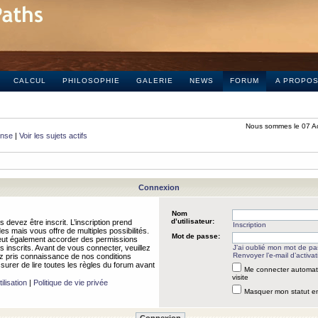
CALCUL
PHILOSOPHIE
GALERIE
NEWS
FORUM
A PROPO
Nous sommes le 07 A
onse
|
Voir les sujets actifs
Connexion
Nom
d’utilisateur:
 devez être inscrit. L’inscription prend
Inscription
 mais vous offre de multiples possibilités.
Mot de passe:
peut également accorder des permissions
rs inscrits. Avant de vous connecter, veuillez
J’ai oublié mon mot de p
Renvoyer l’e-mail d’activat
 pris connaissance de nos conditions
assurer de lire toutes les règles du forum avant
Me connecter automat
visite
ilisation
|
Politique de vie privée
Masquer mon statut en