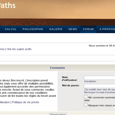
CALCUL
PHILOSOPHIE
GALERIE
NEWS
FORUM
A PROPO
Nous sommes le 06 A
onse
|
Voir les sujets actifs
Connexion
Nom
d’utilisateur:
 devez être inscrit. L’inscription prend
Inscription
 mais vous offre de multiples possibilités.
Mot de passe:
peut également accorder des permissions
rs inscrits. Avant de vous connecter, veuillez
J’ai oublié mon mot de p
Renvoyer l’e-mail d’activat
 pris connaissance de nos conditions
assurer de lire toutes les règles du forum avant
Me connecter automat
visite
ilisation
|
Politique de vie privée
Masquer mon statut en