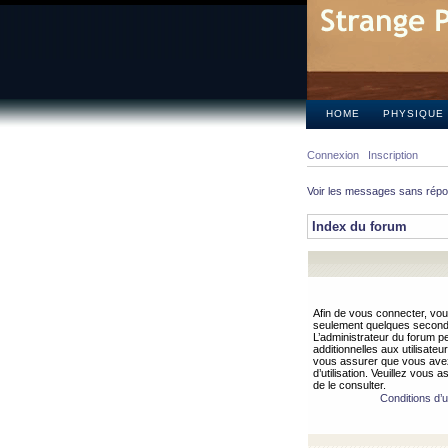
HOME
PHYSIQUE
Connexion
Inscription
Voir les messages sans rép
Index du forum
Afin de vous connecter, vous
seulement quelques secondes
L’administrateur du forum 
additionnelles aux utilisateu
vous assurer que vous avez
d’utilisation. Veuillez vous 
de le consulter.
Conditions d’ut