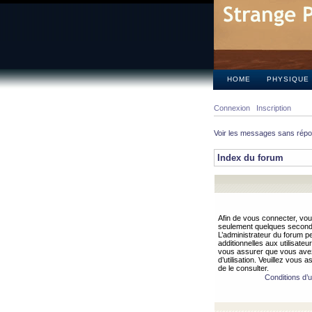
HOME
PHYSIQUE
Connexion
Inscription
Voir les messages sans rép
Index du forum
Afin de vous connecter, vous
seulement quelques secondes
L’administrateur du forum 
additionnelles aux utilisateu
vous assurer que vous avez
d’utilisation. Veuillez vous 
de le consulter.
Conditions d’ut