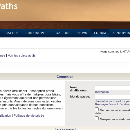
CALCUL
PHILOSOPHIE
GALERIE
NEWS
FORUM
A PROPO
Nous sommes le 07 A
onse
|
Voir les sujets actifs
Connexion
Nom
d’utilisateur:
 devez être inscrit. L’inscription prend
Inscription
 mais vous offre de multiples possibilités.
Mot de passe:
peut également accorder des permissions
rs inscrits. Avant de vous connecter, veuillez
J’ai oublié mon mot de p
Renvoyer l’e-mail d’activat
 pris connaissance de nos conditions
assurer de lire toutes les règles du forum avant
Me connecter automat
visite
ilisation
|
Politique de vie privée
Masquer mon statut en