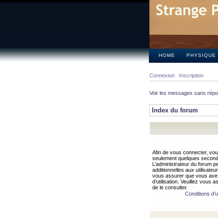
HOME
PHYSIQUE
Connexion
Inscription
Voir les messages sans rép
Index du forum
Afin de vous connecter, vous
seulement quelques secondes
L’administrateur du forum 
additionnelles aux utilisateu
vous assurer que vous avez
d’utilisation. Veuillez vous 
de le consulter.
Conditions d’ut