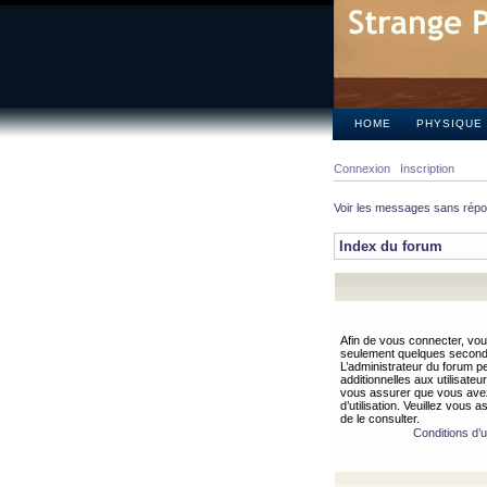
HOME
PHYSIQUE
Connexion
Inscription
Voir les messages sans rép
Index du forum
Afin de vous connecter, vous
seulement quelques secondes
L’administrateur du forum 
additionnelles aux utilisateu
vous assurer que vous avez
d’utilisation. Veuillez vous 
de le consulter.
Conditions d’ut