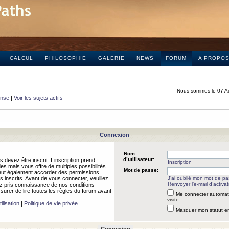
CALCUL
PHILOSOPHIE
GALERIE
NEWS
FORUM
A PROPO
Nous sommes le 07 A
onse
|
Voir les sujets actifs
Connexion
Nom
d’utilisateur:
 devez être inscrit. L’inscription prend
Inscription
 mais vous offre de multiples possibilités.
Mot de passe:
peut également accorder des permissions
rs inscrits. Avant de vous connecter, veuillez
J’ai oublié mon mot de p
Renvoyer l’e-mail d’activat
 pris connaissance de nos conditions
assurer de lire toutes les règles du forum avant
Me connecter automat
visite
ilisation
|
Politique de vie privée
Masquer mon statut en