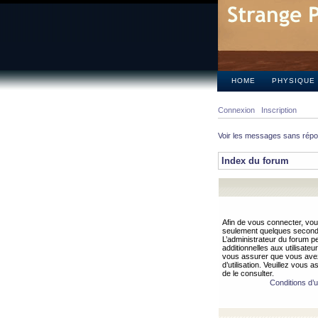
HOME
PHYSIQUE
Connexion
Inscription
Voir les messages sans rép
Index du forum
Afin de vous connecter, vous
seulement quelques secondes
L’administrateur du forum 
additionnelles aux utilisateu
vous assurer que vous avez
d’utilisation. Veuillez vous 
de le consulter.
Conditions d’ut