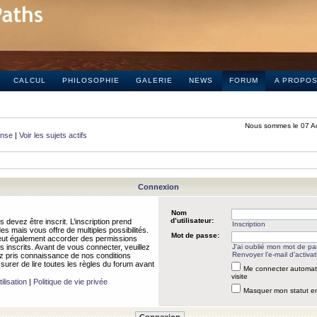
CALCUL
PHILOSOPHIE
GALERIE
NEWS
FORUM
A PROPO
Nous sommes le 07 A
onse
|
Voir les sujets actifs
Connexion
Nom
d’utilisateur:
 devez être inscrit. L’inscription prend
Inscription
 mais vous offre de multiples possibilités.
Mot de passe:
peut également accorder des permissions
rs inscrits. Avant de vous connecter, veuillez
J’ai oublié mon mot de p
Renvoyer l’e-mail d’activat
 pris connaissance de nos conditions
assurer de lire toutes les règles du forum avant
Me connecter automat
visite
ilisation
|
Politique de vie privée
Masquer mon statut en