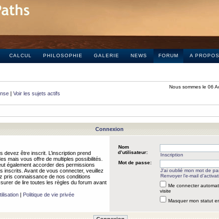
CALCUL
PHILOSOPHIE
GALERIE
NEWS
FORUM
A PROPO
Nous sommes le 06 A
onse
|
Voir les sujets actifs
Connexion
Nom
d’utilisateur:
 devez être inscrit. L’inscription prend
Inscription
 mais vous offre de multiples possibilités.
Mot de passe:
peut également accorder des permissions
rs inscrits. Avant de vous connecter, veuillez
J’ai oublié mon mot de p
Renvoyer l’e-mail d’activat
 pris connaissance de nos conditions
assurer de lire toutes les règles du forum avant
Me connecter automat
visite
ilisation
|
Politique de vie privée
Masquer mon statut en