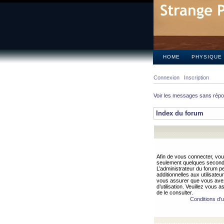
HOME
PHYSIQUE
Connexion
Inscription
Voir les messages sans rép
Index du forum
Afin de vous connecter, vous
seulement quelques secondes
L’administrateur du forum 
additionnelles aux utilisateu
vous assurer que vous avez
d’utilisation. Veuillez vous 
de le consulter.
Conditions d’ut