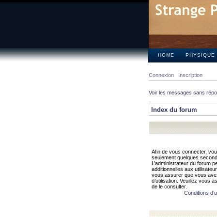
HOME
PHYSIQUE
Connexion
Inscription
Voir les messages sans rép
Index du forum
Afin de vous connecter, vous
seulement quelques secondes
L’administrateur du forum 
additionnelles aux utilisateu
vous assurer que vous avez
d’utilisation. Veuillez vous 
de le consulter.
Conditions d’ut