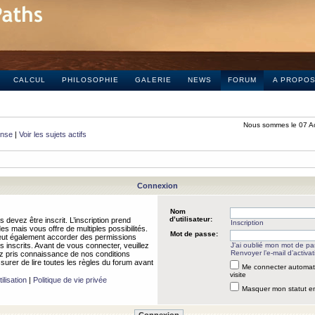
CALCUL
PHILOSOPHIE
GALERIE
NEWS
FORUM
A PROPO
Nous sommes le 07 A
onse
|
Voir les sujets actifs
Connexion
Nom
d’utilisateur:
 devez être inscrit. L’inscription prend
Inscription
 mais vous offre de multiples possibilités.
Mot de passe:
peut également accorder des permissions
rs inscrits. Avant de vous connecter, veuillez
J’ai oublié mon mot de p
Renvoyer l’e-mail d’activat
 pris connaissance de nos conditions
assurer de lire toutes les règles du forum avant
Me connecter automat
visite
ilisation
|
Politique de vie privée
Masquer mon statut en