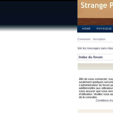
HOME
PHYSIQUE
Connexion
Inscription
Voir les messages sans rép
Index du forum
Afin de vous connecter, vous
seulement quelques secondes
L’administrateur du forum 
additionnelles aux utilisateu
vous assurer que vous avez
d’utilisation. Veuillez vous 
de le consulter.
Conditions d’ut