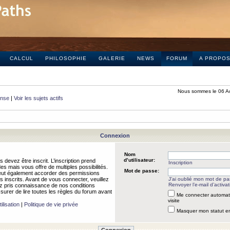
CALCUL
PHILOSOPHIE
GALERIE
NEWS
FORUM
A PROPO
Nous sommes le 06 A
onse
|
Voir les sujets actifs
Connexion
Nom
d’utilisateur:
 devez être inscrit. L’inscription prend
Inscription
 mais vous offre de multiples possibilités.
Mot de passe:
peut également accorder des permissions
rs inscrits. Avant de vous connecter, veuillez
J’ai oublié mon mot de p
Renvoyer l’e-mail d’activat
 pris connaissance de nos conditions
assurer de lire toutes les règles du forum avant
Me connecter automat
visite
ilisation
|
Politique de vie privée
Masquer mon statut en