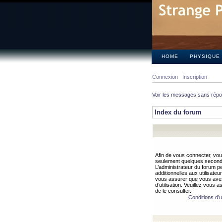
HOME
PHYSIQUE
Connexion
Inscription
Voir les messages sans rép
Index du forum
Afin de vous connecter, vous
seulement quelques secondes
L’administrateur du forum 
additionnelles aux utilisateu
vous assurer que vous avez
d’utilisation. Veuillez vous 
de le consulter.
Conditions d’ut