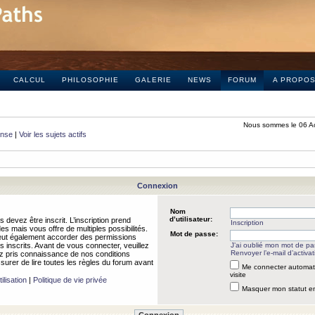
CALCUL
PHILOSOPHIE
GALERIE
NEWS
FORUM
A PROPO
Nous sommes le 06 A
onse
|
Voir les sujets actifs
Connexion
Nom
d’utilisateur:
 devez être inscrit. L’inscription prend
Inscription
 mais vous offre de multiples possibilités.
Mot de passe:
peut également accorder des permissions
rs inscrits. Avant de vous connecter, veuillez
J’ai oublié mon mot de p
Renvoyer l’e-mail d’activat
 pris connaissance de nos conditions
assurer de lire toutes les règles du forum avant
Me connecter automat
visite
ilisation
|
Politique de vie privée
Masquer mon statut en