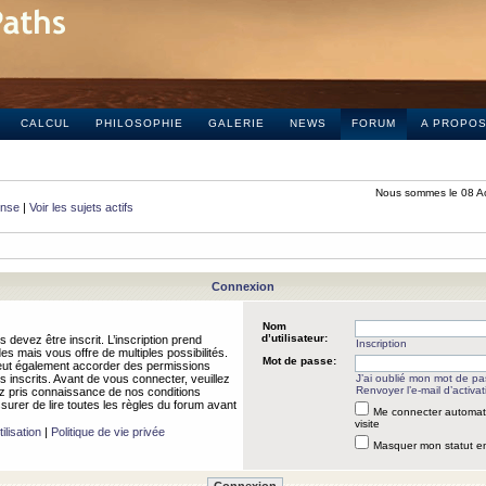
CALCUL
PHILOSOPHIE
GALERIE
NEWS
FORUM
A PROPO
Nous sommes le 08 A
onse
|
Voir les sujets actifs
Connexion
Nom
d’utilisateur:
 devez être inscrit. L’inscription prend
Inscription
 mais vous offre de multiples possibilités.
Mot de passe:
peut également accorder des permissions
rs inscrits. Avant de vous connecter, veuillez
J’ai oublié mon mot de p
Renvoyer l’e-mail d’activat
 pris connaissance de nos conditions
assurer de lire toutes les règles du forum avant
Me connecter automat
visite
ilisation
|
Politique de vie privée
Masquer mon statut en