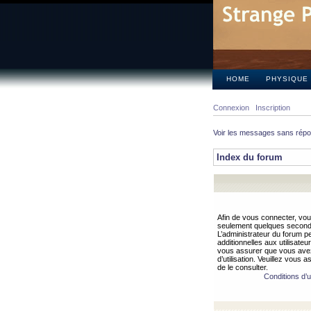
HOME
PHYSIQUE
Connexion
Inscription
Voir les messages sans rép
Index du forum
Afin de vous connecter, vous
seulement quelques secondes
L’administrateur du forum 
additionnelles aux utilisateu
vous assurer que vous avez
d’utilisation. Veuillez vous 
de le consulter.
Conditions d’ut