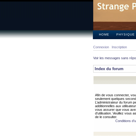
HOME
PHYSIQUE
Connexion
Inscription
Voir les messages sans rép
Index du forum
Afin de vous connecter, vous
seulement quelques secondes
L’administrateur du forum 
additionnelles aux utilisateu
vous assurer que vous avez
d’utilisation. Veuillez vous 
de le consulter.
Conditions d’ut