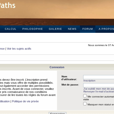
CALCUL
PHILOSOPHIE
GALERIE
NEWS
FORUM
A PROPO
Nous sommes le 07 A
onse
|
Voir les sujets actifs
Connexion
Nom
d’utilisateur:
 devez être inscrit. L’inscription prend
Inscription
 mais vous offre de multiples possibilités.
Mot de passe:
peut également accorder des permissions
rs inscrits. Avant de vous connecter, veuillez
J’ai oublié mon mot de p
Renvoyer l’e-mail d’activat
 pris connaissance de nos conditions
assurer de lire toutes les règles du forum avant
Me connecter automat
visite
ilisation
|
Politique de vie privée
Masquer mon statut en