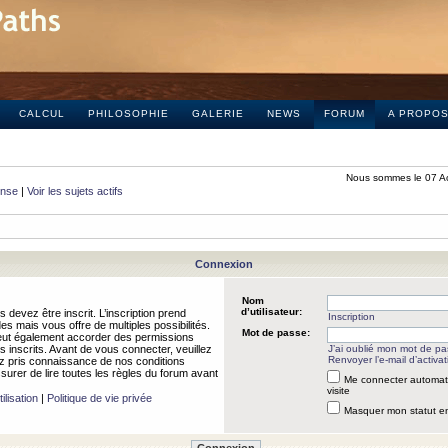
CALCUL
PHILOSOPHIE
GALERIE
NEWS
FORUM
A PROPO
Nous sommes le 07 A
onse
|
Voir les sujets actifs
Connexion
Nom
d’utilisateur:
 devez être inscrit. L’inscription prend
Inscription
 mais vous offre de multiples possibilités.
Mot de passe:
peut également accorder des permissions
rs inscrits. Avant de vous connecter, veuillez
J’ai oublié mon mot de p
Renvoyer l’e-mail d’activat
 pris connaissance de nos conditions
assurer de lire toutes les règles du forum avant
Me connecter automat
visite
ilisation
|
Politique de vie privée
Masquer mon statut en