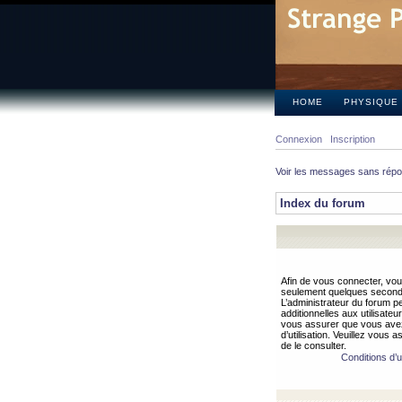
HOME
PHYSIQUE
Connexion
Inscription
Voir les messages sans rép
Index du forum
Afin de vous connecter, vous
seulement quelques secondes
L’administrateur du forum 
additionnelles aux utilisateu
vous assurer que vous avez
d’utilisation. Veuillez vous 
de le consulter.
Conditions d’ut