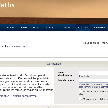
CALCUL
PHILOSOPHIE
GALERIE
NEWS
FORUM
A PROPO
Nous sommes le 06 A
onse
|
Voir les sujets actifs
Connexion
Nom
d’utilisateur:
 devez être inscrit. L’inscription prend
Inscription
 mais vous offre de multiples possibilités.
Mot de passe:
peut également accorder des permissions
rs inscrits. Avant de vous connecter, veuillez
J’ai oublié mon mot de p
Renvoyer l’e-mail d’activat
 pris connaissance de nos conditions
assurer de lire toutes les règles du forum avant
Me connecter automat
visite
ilisation
|
Politique de vie privée
Masquer mon statut en