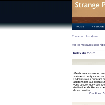
HOME
PHYSIQUE
Connexion
Inscription
Voir les messages sans rép
Index du forum
Afin de vous connecter, vous
seulement quelques secondes
L’administrateur du forum 
additionnelles aux utilisateu
vous assurer que vous avez
d’utilisation. Veuillez vous 
de le consulter.
Conditions d’ut