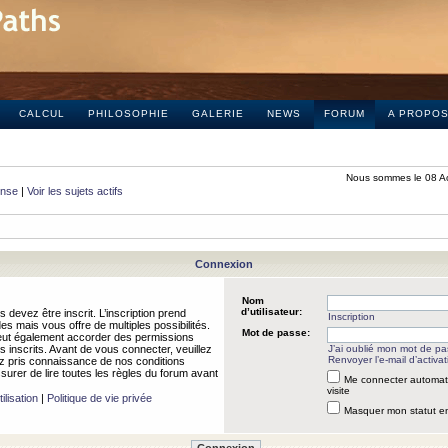
CALCUL
PHILOSOPHIE
GALERIE
NEWS
FORUM
A PROPO
Nous sommes le 08 A
onse
|
Voir les sujets actifs
Connexion
Nom
d’utilisateur:
 devez être inscrit. L’inscription prend
Inscription
 mais vous offre de multiples possibilités.
Mot de passe:
peut également accorder des permissions
rs inscrits. Avant de vous connecter, veuillez
J’ai oublié mon mot de p
Renvoyer l’e-mail d’activat
 pris connaissance de nos conditions
assurer de lire toutes les règles du forum avant
Me connecter automat
visite
ilisation
|
Politique de vie privée
Masquer mon statut en