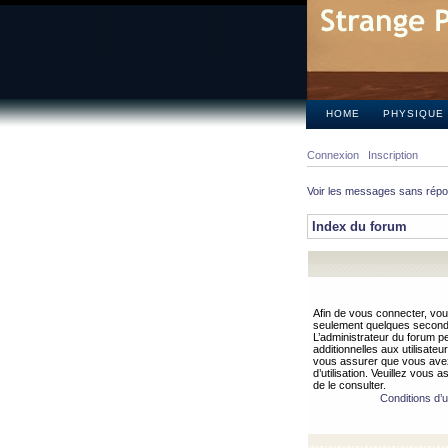
HOME
PHYSIQUE
Connexion
Inscription
Voir les messages sans rép
Index du forum
Afin de vous connecter, vous
seulement quelques secondes
L’administrateur du forum 
additionnelles aux utilisateu
vous assurer que vous avez
d’utilisation. Veuillez vous 
de le consulter.
Conditions d’ut