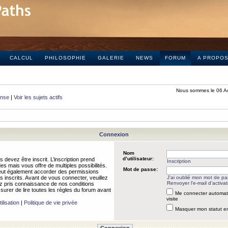
CALCUL
PHILOSOPHIE
GALERIE
NEWS
FORUM
A PROPO
Nous sommes le 06 A
onse
|
Voir les sujets actifs
Connexion
Nom
d’utilisateur:
 devez être inscrit. L’inscription prend
Inscription
 mais vous offre de multiples possibilités.
Mot de passe:
peut également accorder des permissions
rs inscrits. Avant de vous connecter, veuillez
J’ai oublié mon mot de p
Renvoyer l’e-mail d’activat
 pris connaissance de nos conditions
assurer de lire toutes les règles du forum avant
Me connecter automat
visite
ilisation
|
Politique de vie privée
Masquer mon statut en