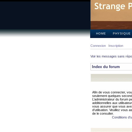
HOME
PHYSIQUE
Connexion
Inscription
Voir les messages sans rép
Index du forum
Afin de vous connecter, vous
seulement quelques secondes
L’administrateur du forum 
additionnelles aux utilisateu
vous assurer que vous avez
d’utilisation. Veuillez vous 
de le consulter.
Conditions d’ut