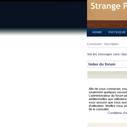
HOME
PHYSIQUE
Connexion
Inscription
Voir les messages sans rép
Index du forum
Afin de vous connecter, vous
seulement quelques secondes
L’administrateur du forum 
additionnelles aux utilisateu
vous assurer que vous avez
d’utilisation. Veuillez vous 
de le consulter.
Conditions d’ut