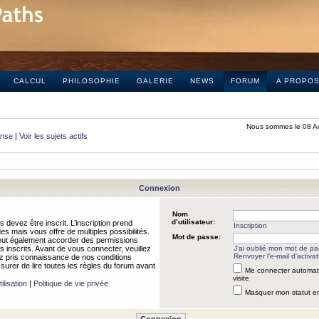
CALCUL
PHILOSOPHIE
GALERIE
NEWS
FORUM
A PROPO
Nous sommes le 08 A
onse
|
Voir les sujets actifs
Connexion
Nom
d’utilisateur:
 devez être inscrit. L’inscription prend
Inscription
 mais vous offre de multiples possibilités.
Mot de passe:
peut également accorder des permissions
rs inscrits. Avant de vous connecter, veuillez
J’ai oublié mon mot de p
Renvoyer l’e-mail d’activat
 pris connaissance de nos conditions
assurer de lire toutes les règles du forum avant
Me connecter automat
visite
ilisation
|
Politique de vie privée
Masquer mon statut en