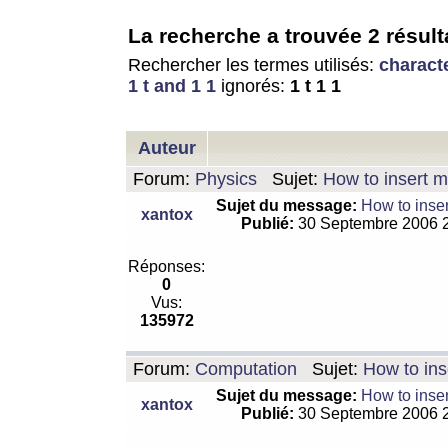
La recherche a trouvée 2 résult
Rechercher les termes utilisés:
charact
1 t and 1 1
ignorés:
1 t 1 1
Auteur
Forum:
Physics
Sujet:
How to insert m
Sujet du message:
How to inser
xantox
Publié:
30 Septembre 2006 
Réponses:
0
Vus:
135972
Forum:
Computation
Sujet:
How to ins
Sujet du message:
How to inser
xantox
Publié:
30 Septembre 2006 