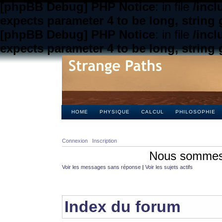
[phpBB Debug] PHP Notice
: in file
/inc
expects parameter 4 to be long, string 
[phpBB Debug] PHP Notice
: in file
/inc
expects parameter 4 to be long, string 
HOME
PHYSIQUE
CALCUL
PHILOSOPHIE
Connexion
Inscription
Nous sommes 
Voir les messages sans réponse
|
Voir les sujets actifs
Index du forum