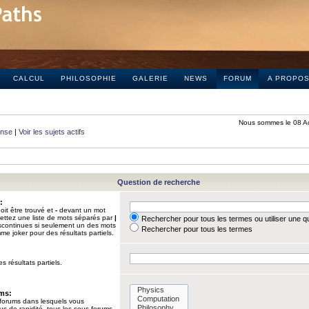
CALCUL
PHILOSOPHIE
GALERIE
NEWS
FORUM
A PROPO
Nous sommes le 08 A
onse
|
Voir les sujets actifs
Question de recherche
:
it être trouvé et
-
devant un mot
Mettez une liste de mots séparés par
|
Rechercher pour tous les termes ou utiliser une 
iscontinues si seulement un des mots
Rechercher pour tous les termes
mme joker pour des résultats partiels.
s résultats partiels.
ums:
 forums dans lesquels vous
us de rapidité, tous les sous-forums