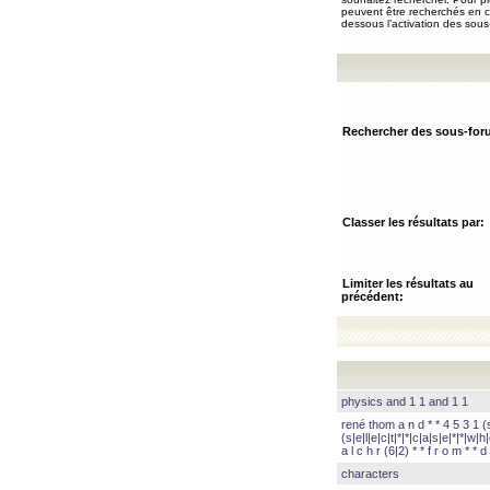
peuvent être recherchés en ch
dessous l’activation des sous
Rechercher des sous-for
Classer les résultats par:
Limiter les résultats au
précédent:
physics and 1 1 and 1 1
rené thom a n d * * 4 5 3 1 (s|
(s|e|l|e|c|t|*|*|c|a|s|e|*|*|w|h|
a l c h r (6|2) * * f r o m * * d 
characters