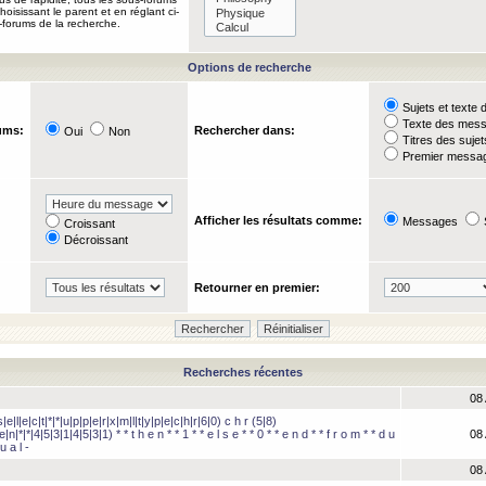
oisissant le parent et en réglant ci-
-forums de la recherche.
Options de recherche
Sujets et text
Texte des mes
ums:
Rechercher dans:
Oui
Non
Titres des suje
Premier messag
Afficher les résultats comme:
Messages
Croissant
Décroissant
Retourner en premier:
Recherches récentes
08 
e|l|e|c|t|*|*|u|p|p|e|r|x|m|l|t|y|p|e|c|h|r|6|0) c h r (5|8)
e|n|*|*|4|5|3|1|4|5|3|1) * * t h e n * * 1 * * e l s e * * 0 * * e n d * * f r o m * * d u
08 
u a l -
08 