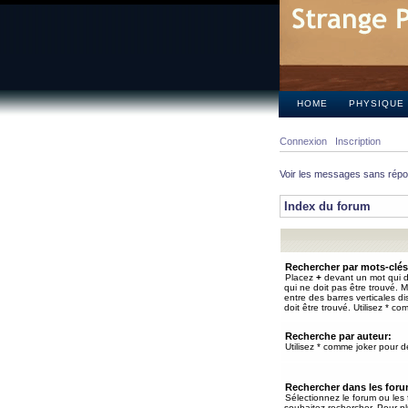
HOME
PHYSIQUE
Connexion
Inscription
Voir les messages sans rép
Index du forum
Rechercher par mots-clés
Placez
+
devant un mot qui do
qui ne doit pas être trouvé. 
entre des barres verticales d
doit être trouvé. Utilisez * co
Recherche par auteur:
Utilisez * comme joker pour de
Rechercher dans les for
Sélectionnez le forum ou les
souhaitez rechercher. Pour pl