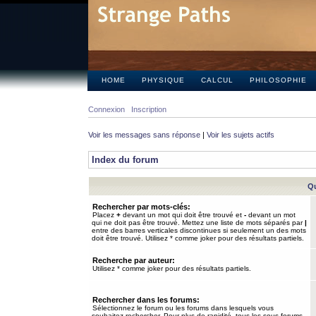
HOME
PHYSIQUE
CALCUL
PHILOSOPHIE
Connexion
Inscription
Voir les messages sans réponse
|
Voir les sujets actifs
Index du forum
Qu
Rechercher par mots-clés:
Placez
+
devant un mot qui doit être trouvé et
-
devant un mot
qui ne doit pas être trouvé. Mettez une liste de mots séparés par
|
entre des barres verticales discontinues si seulement un des mots
doit être trouvé. Utilisez * comme joker pour des résultats partiels.
Recherche par auteur:
Utilisez * comme joker pour des résultats partiels.
Rechercher dans les forums:
Sélectionnez le forum ou les forums dans lesquels vous
souhaitez rechercher. Pour plus de rapidité, tous les sous-forums