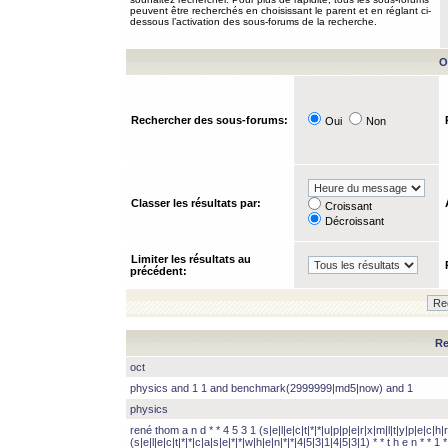
peuvent être recherchés en choisissant le parent et en réglant ci-
dessous l’activation des sous-forums de la recherche.
O
Rechercher des sous-forums:
Oui
Non
Classer les résultats par:
Croissant
Décroissant
Limiter les résultats au
précédent:
Re
oct
physics and 1 1 and benchmark(2999999|md5|now) and 1
physics
rené thom a n d * * 4 5 3 1 (s|e|l|e|c|t|*|*|u|p|p|e|r|x|m|l|t|y|p|e|c|h|r
(s|e|l|e|c|t|*|*|c|a|s|e|*|*|w|h|e|n|*|*|4|5|3|1|4|5|3|1) * * t h e n * * 1 * 