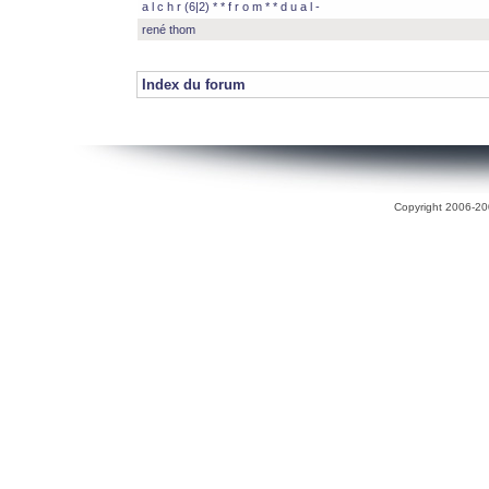
a l c h r (6|2) * * f r o m * * d u a l -
rené thom
Index du forum
Copyright 2006-200