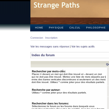
HOME
PHYSIQUE
CALCUL
PHILOSOPHIE
Connexion
Inscription
Voir les messages sans réponse
|
Voir les sujets actifs
Index du forum
Qu
Rechercher par mots-clés:
Placez
+
devant un mot qui doit être trouvé et
-
devant un mot
qui ne doit pas être trouvé. Mettez une liste de mots séparés par
|
entre des barres verticales discontinues si seulement un des mots
doit être trouvé. Utilisez * comme joker pour des résultats partiels.
Recherche par auteur:
Utilisez * comme joker pour des résultats partiels.
Rechercher dans les forums:
Sélectionnez le forum ou les forums dans lesquels vous
souhaitez rechercher. Pour plus de rapidité, tous les sous-forums