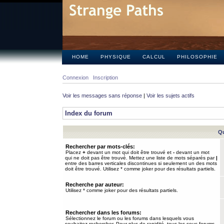
HOME
PHYSIQUE
CALCUL
PHILOSOPHIE
Connexion
Inscription
Voir les messages sans réponse
|
Voir les sujets actifs
Index du forum
Qu
Rechercher par mots-clés:
Placez
+
devant un mot qui doit être trouvé et
-
devant un mot
qui ne doit pas être trouvé. Mettez une liste de mots séparés par
|
entre des barres verticales discontinues si seulement un des mots
doit être trouvé. Utilisez * comme joker pour des résultats partiels.
Recherche par auteur:
Utilisez * comme joker pour des résultats partiels.
Rechercher dans les forums:
Sélectionnez le forum ou les forums dans lesquels vous
souhaitez rechercher. Pour plus de rapidité, tous les sous-forums