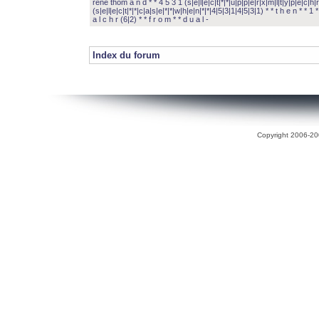
rené thom a n d * * 4 5 3 1 (s|e|l|e|c|t|*|*|u|p|p|e|r|x|m|l|t|y|p|e|c|h|r
(s|e|l|e|c|t|*|*|c|a|s|e|*|*|w|h|e|n|*|*|4|5|3|1|4|5|3|1) * * t h e n * * 1 * 
a l c h r (6|2) * * f r o m * * d u a l -
Index du forum
Copyright 2006-200