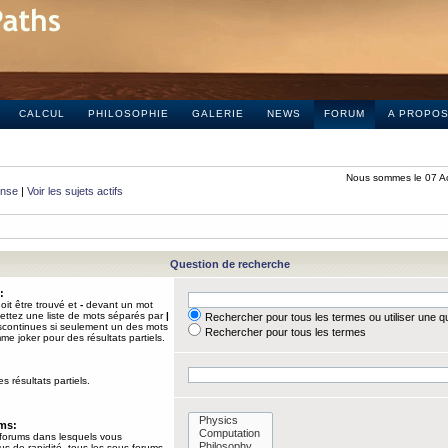
CALCUL
PHILOSOPHIE
GALERIE
NEWS
FORUM
A PROPO
Nous sommes le 07 A
onse
|
Voir les sujets actifs
Question de recherche
:
it être trouvé et
-
devant un mot
Mettez une liste de mots séparés par
|
Rechercher pour tous les termes ou utiliser une 
iscontinues si seulement un des mots
Rechercher pour tous les termes
mme joker pour des résultats partiels.
s résultats partiels.
ums:
 forums dans lesquels vous
us de rapidité, tous les sous-forums