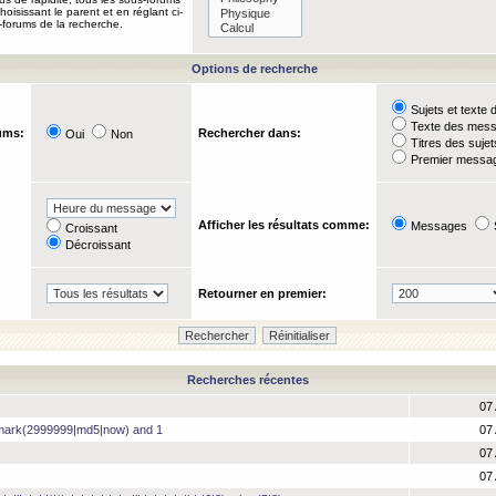
oisissant le parent et en réglant ci-
-forums de la recherche.
Options de recherche
Sujets et text
Texte des mes
ums:
Rechercher dans:
Oui
Non
Titres des suje
Premier messag
Afficher les résultats comme:
Messages
Croissant
Décroissant
Retourner en premier:
Recherches récentes
07 
hmark(2999999|md5|now) and 1
07 
07 
07 