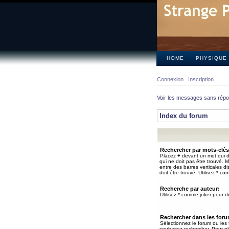
HOME
PHYSIQUE
Connexion
Inscription
Voir les messages sans rép
Index du forum
Rechercher par mots-clés
Placez
+
devant un mot qui do
qui ne doit pas être trouvé. 
entre des barres verticales d
doit être trouvé. Utilisez * co
Recherche par auteur:
Utilisez * comme joker pour de
Rechercher dans les for
Sélectionnez le forum ou les
souhaitez rechercher. Pour pl