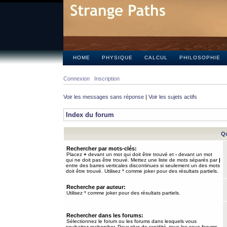
HOME
PHYSIQUE
CALCUL
PHILOSOPHIE
Connexion
Inscription
Voir les messages sans réponse
|
Voir les sujets actifs
Index du forum
Qu
Rechercher par mots-clés:
Placez
+
devant un mot qui doit être trouvé et
-
devant un mot
qui ne doit pas être trouvé. Mettez une liste de mots séparés par
|
entre des barres verticales discontinues si seulement un des mots
doit être trouvé. Utilisez * comme joker pour des résultats partiels.
Recherche par auteur:
Utilisez * comme joker pour des résultats partiels.
Rechercher dans les forums:
Sélectionnez le forum ou les forums dans lesquels vous
souhaitez rechercher. Pour plus de rapidité, tous les sous-forums