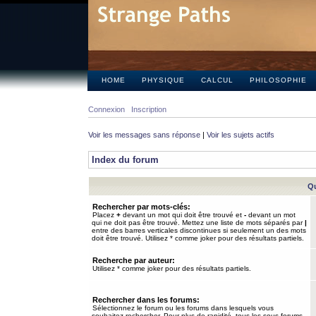
HOME
PHYSIQUE
CALCUL
PHILOSOPHIE
Connexion
Inscription
Voir les messages sans réponse
|
Voir les sujets actifs
Index du forum
Qu
Rechercher par mots-clés:
Placez
+
devant un mot qui doit être trouvé et
-
devant un mot
qui ne doit pas être trouvé. Mettez une liste de mots séparés par
|
entre des barres verticales discontinues si seulement un des mots
doit être trouvé. Utilisez * comme joker pour des résultats partiels.
Recherche par auteur:
Utilisez * comme joker pour des résultats partiels.
Rechercher dans les forums:
Sélectionnez le forum ou les forums dans lesquels vous
souhaitez rechercher. Pour plus de rapidité, tous les sous-forums