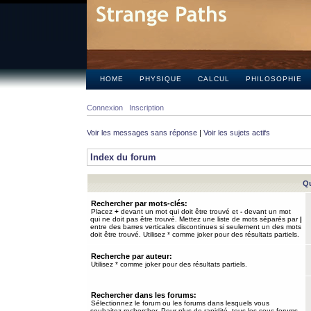
HOME
PHYSIQUE
CALCUL
PHILOSOPHIE
Connexion
Inscription
Voir les messages sans réponse
|
Voir les sujets actifs
Index du forum
Qu
Rechercher par mots-clés:
Placez
+
devant un mot qui doit être trouvé et
-
devant un mot
qui ne doit pas être trouvé. Mettez une liste de mots séparés par
|
entre des barres verticales discontinues si seulement un des mots
doit être trouvé. Utilisez * comme joker pour des résultats partiels.
Recherche par auteur:
Utilisez * comme joker pour des résultats partiels.
Rechercher dans les forums:
Sélectionnez le forum ou les forums dans lesquels vous
souhaitez rechercher. Pour plus de rapidité, tous les sous-forums