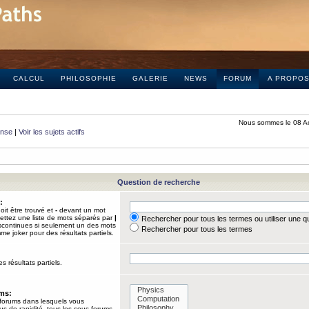
CALCUL
PHILOSOPHIE
GALERIE
NEWS
FORUM
A PROPO
Nous sommes le 08 A
onse
|
Voir les sujets actifs
Question de recherche
:
it être trouvé et
-
devant un mot
Mettez une liste de mots séparés par
|
Rechercher pour tous les termes ou utiliser une 
iscontinues si seulement un des mots
Rechercher pour tous les termes
mme joker pour des résultats partiels.
s résultats partiels.
ums:
 forums dans lesquels vous
us de rapidité, tous les sous-forums