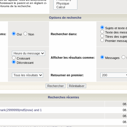
oisissant le parent et en réglant ci-
-forums de la recherche.
Options de recherche
Sujets et text
Texte des mes
ums:
Rechercher dans:
Oui
Non
Titres des suje
Premier messag
Afficher les résultats comme:
Messages
Croissant
Décroissant
Retourner en premier:
Recherches récentes
08 
hmark(2999999|md5|now) and 1
08 
08 
08 