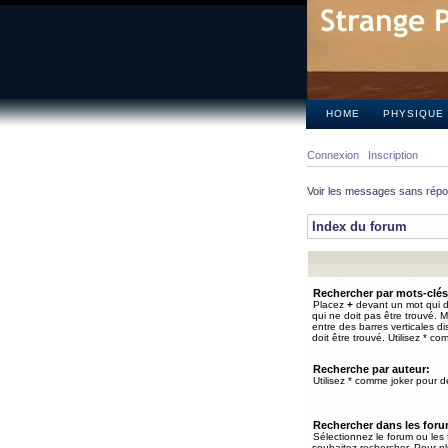
HOME
PHYSIQUE
Connexion
Inscription
Voir les messages sans rép
Index du forum
Rechercher par mots-clés
Placez
+
devant un mot qui do
qui ne doit pas être trouvé. 
entre des barres verticales d
doit être trouvé. Utilisez * co
Recherche par auteur:
Utilisez * comme joker pour de
Rechercher dans les for
Sélectionnez le forum ou les
souhaitez rechercher. Pour pl