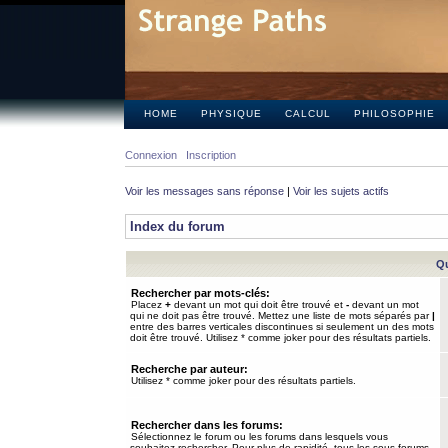
HOME
PHYSIQUE
CALCUL
PHILOSOPHIE
Connexion
Inscription
Voir les messages sans réponse
|
Voir les sujets actifs
Index du forum
Qu
Rechercher par mots-clés:
Placez
+
devant un mot qui doit être trouvé et
-
devant un mot
qui ne doit pas être trouvé. Mettez une liste de mots séparés par
|
entre des barres verticales discontinues si seulement un des mots
doit être trouvé. Utilisez * comme joker pour des résultats partiels.
Recherche par auteur:
Utilisez * comme joker pour des résultats partiels.
Rechercher dans les forums:
Sélectionnez le forum ou les forums dans lesquels vous
souhaitez rechercher. Pour plus de rapidité, tous les sous-forums