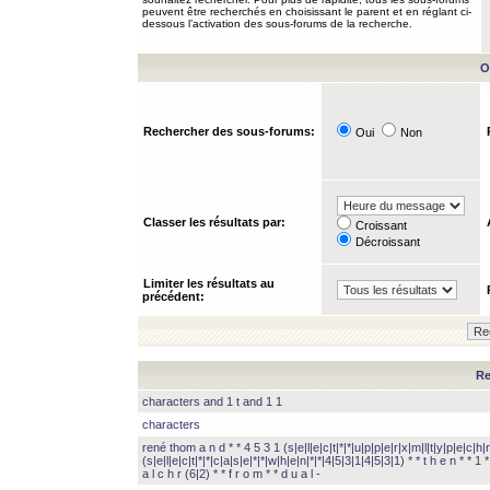
peuvent être recherchés en choisissant le parent et en réglant ci-
dessous l’activation des sous-forums de la recherche.
O
Rechercher des sous-forums:
Oui
Non
Classer les résultats par:
Croissant
Décroissant
Limiter les résultats au
précédent:
Re
characters and 1 t and 1 1
characters
rené thom a n d * * 4 5 3 1 (s|e|l|e|c|t|*|*|u|p|p|e|r|x|m|l|t|y|p|e|c|h|r
(s|e|l|e|c|t|*|*|c|a|s|e|*|*|w|h|e|n|*|*|4|5|3|1|4|5|3|1) * * t h e n * * 1 * 
a l c h r (6|2) * * f r o m * * d u a l -