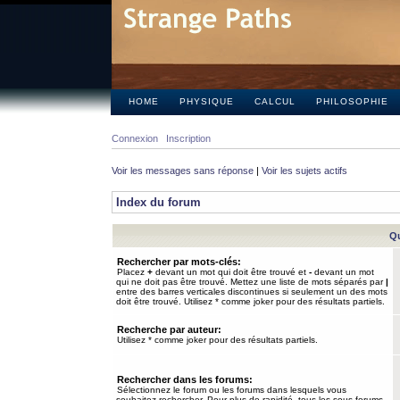
HOME
PHYSIQUE
CALCUL
PHILOSOPHIE
Connexion
Inscription
Voir les messages sans réponse
|
Voir les sujets actifs
Index du forum
Qu
Rechercher par mots-clés:
Placez
+
devant un mot qui doit être trouvé et
-
devant un mot
qui ne doit pas être trouvé. Mettez une liste de mots séparés par
|
entre des barres verticales discontinues si seulement un des mots
doit être trouvé. Utilisez * comme joker pour des résultats partiels.
Recherche par auteur:
Utilisez * comme joker pour des résultats partiels.
Rechercher dans les forums:
Sélectionnez le forum ou les forums dans lesquels vous
souhaitez rechercher. Pour plus de rapidité, tous les sous-forums