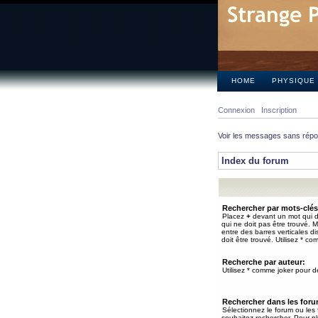
HOME
PHYSIQUE
Connexion
Inscription
Voir les messages sans rép
Index du forum
Rechercher par mots-clés
Placez
+
devant un mot qui do
qui ne doit pas être trouvé. 
entre des barres verticales d
doit être trouvé. Utilisez * co
Recherche par auteur:
Utilisez * comme joker pour de
Rechercher dans les for
Sélectionnez le forum ou les
souhaitez rechercher. Pour pl