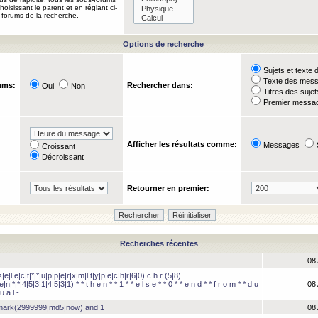
oisissant le parent et en réglant ci-
-forums de la recherche.
Options de recherche
Sujets et text
Texte des mes
ums:
Rechercher dans:
Oui
Non
Titres des suje
Premier messag
Afficher les résultats comme:
Messages
Croissant
Décroissant
Retourner en premier:
Recherches récentes
08 
e|l|e|c|t|*|*|u|p|p|e|r|x|m|l|t|y|p|e|c|h|r|6|0) c h r (5|8)
e|n|*|*|4|5|3|1|4|5|3|1) * * t h e n * * 1 * * e l s e * * 0 * * e n d * * f r o m * * d u
08 
u a l -
hmark(2999999|md5|now) and 1
08 