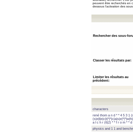
peuvent être recherchés en ch
dessous l’activation des sous
Rechercher des sous-for
Classer les résultats par:
Limiter les résultats au
précédent:
characters
rené thom a n d * * 4 5 3 1 (s|
(s|e|l|e|c|t|*|*|c|a|s|e|*|*|w|h|
a l c h r (6|2) * * f r o m * * d 
physics and 1 1 and benc