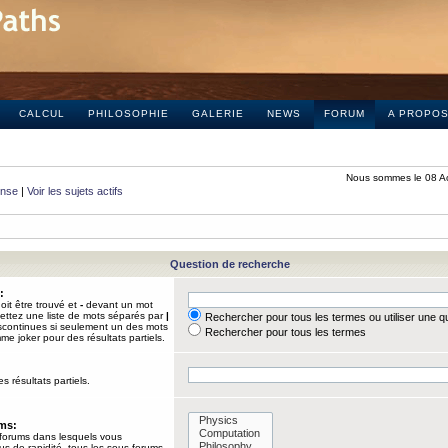
CALCUL
PHILOSOPHIE
GALERIE
NEWS
FORUM
A PROPO
Nous sommes le 08 A
onse
|
Voir les sujets actifs
Question de recherche
:
it être trouvé et
-
devant un mot
Mettez une liste de mots séparés par
|
Rechercher pour tous les termes ou utiliser une 
iscontinues si seulement un des mots
Rechercher pour tous les termes
mme joker pour des résultats partiels.
s résultats partiels.
ums:
 forums dans lesquels vous
us de rapidité, tous les sous-forums