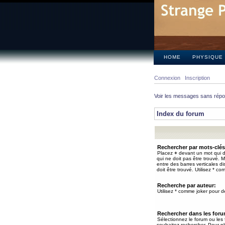
HOME
PHYSIQUE
Connexion
Inscription
Voir les messages sans rép
Index du forum
Rechercher par mots-clés
Placez
+
devant un mot qui do
qui ne doit pas être trouvé. 
entre des barres verticales d
doit être trouvé. Utilisez * co
Recherche par auteur:
Utilisez * comme joker pour de
Rechercher dans les for
Sélectionnez le forum ou les
souhaitez rechercher. Pour pl