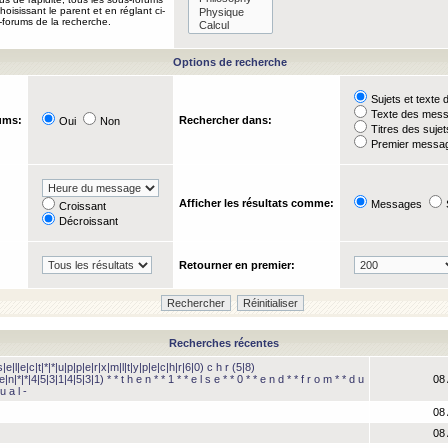
oisissant le parent et en réglant ci-
-forums de la recherche.
Options de recherche
Sujets et text
Texte des mes
ums:
Rechercher dans:
Oui
Non
Titres des suje
Premier messag
Afficher les résultats comme:
Messages
Croissant
Décroissant
Retourner en premier:
Recherches récentes
e|l|e|c|t|*|*|u|p|p|e|r|x|m|l|t|y|p|e|c|h|r|6|0) c h r (5|8)
e|n|*|*|4|5|3|1|4|5|3|1) * * t h e n * * 1 * * e l s e * * 0 * * e n d * * f r o m * * d u
08 
u a l -
08 
08 