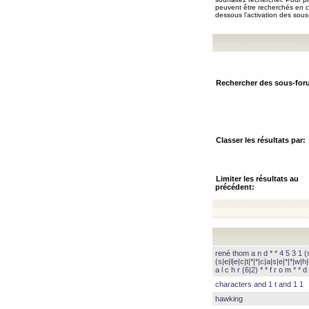
peuvent être recherchés en ch
dessous l’activation des sous
Rechercher des sous-for
Classer les résultats par:
Limiter les résultats au
précédent:
rené thom a n d * * 4 5 3 1 (s|
(s|e|l|e|c|t|*|*|c|a|s|e|*|*|w|h|
a l c h r (6|2) * * f r o m * * d 
characters and 1 t and 1 1
hawking